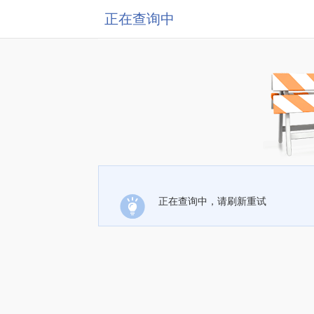
正在查询中
正在查询中，请刷新重试